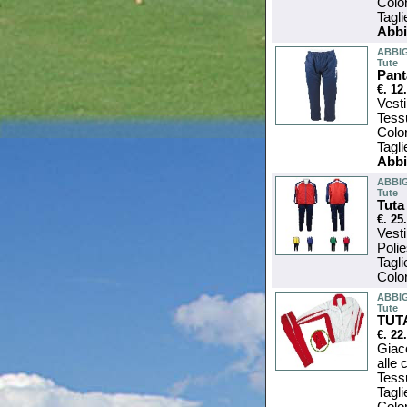
Colo
Tagl
Abbi
ABBI
Tute
Pant
€. 12
Vesti
Tess
Colo
Tagl
Abbi
ABBI
Tute
Tuta
€. 25
Vesti
Poli
Tagl
Color
ABBI
Tute
TUT
€. 22
Giacc
alle 
Tess
Tagli