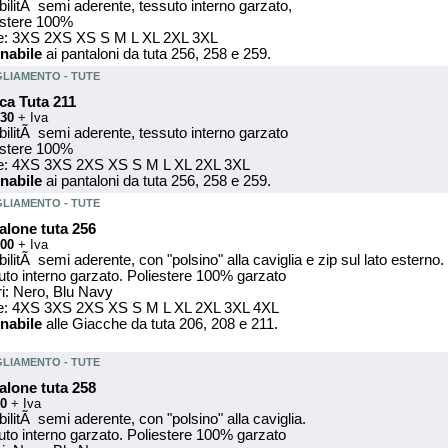
bilitÃ semi aderente, tessuto interno garzato,
estere 100%
ie: 3XS 2XS XS S M L XL 2XL 3XL
nabile
ai pantaloni da tuta 256, 258 e 259.
GLIAMENTO - TUTE
ca Tuta 211
.30
+ Iva
bilitÃ semi aderente, tessuto interno garzato
estere 100%
ie: 4XS 3XS 2XS XS S M L XL 2XL 3XL
nabile
ai pantaloni da tuta 256, 258 e 259.
GLIAMENTO - TUTE
alone tuta 256
.00
+ Iva
bilitÃ semi aderente, con "polsino" alla caviglia e zip sul lato esterno.
uto interno garzato. Poliestere 100% garzato
ri: Nero, Blu Navy
ie: 4XS 3XS 2XS XS S M L XL 2XL 3XL 4XL
nabile
alle Giacche da tuta 206, 208 e 211.
GLIAMENTO - TUTE
alone tuta 258
50
+ Iva
bilitÃ semi aderente, con "polsino" alla caviglia.
uto interno garzato. Poliestere 100% garzato