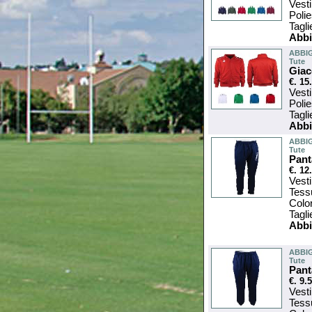
Vesti
Poli
Tagl
Abbi
ABBI
Tute
Giac
€. 15
Vesti
Poli
Tagl
Abbi
ABBI
Tute
Pant
€. 12
Vesti
Tess
Colo
Tagl
Abbi
ABBI
Tute
Pant
€. 9.
Vesti
Tess