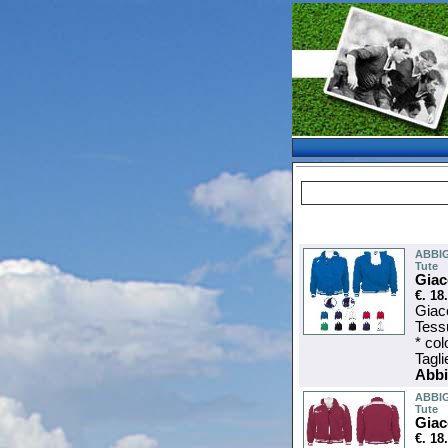
ABBI
Tute
Giac
€. 18
Giacc
Tess
* col
Tagl
Abbi
ABBI
Tute
Giac
€. 18