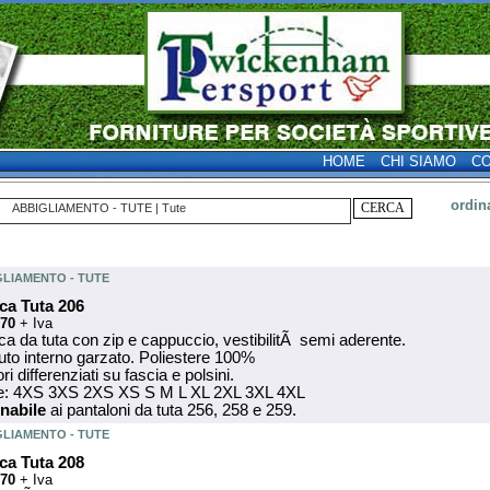
HOME
CHI SIAMO
CO
ordin
ABBIGLIAMENTO - TUTE | Tute
GLIAMENTO - TUTE
ca Tuta 206
.70
+ Iva
a da tuta con zip e cappuccio, vestibilitÃ semi aderente.
uto interno garzato. Poliestere 100%
ori differenziati su fascia e polsini.
ie: 4XS 3XS 2XS XS S M L XL 2XL 3XL 4XL
nabile
ai pantaloni da tuta 256, 258 e 259.
GLIAMENTO - TUTE
ca Tuta 208
.70
+ Iva