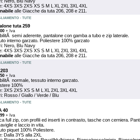
ri: Nero, Blu Navy
ie: 4XS 3XS 2XS XS S M L XL 2XL 3XL 4XL
nabile
alle Giacche da tuta 206, 208 e 211.
GLIAMENTO - TUTE
alone tuta 259
.00
+ Iva
bilitÃ semi aderente, pantalone con gamba a tubo e zip laterale.
uto interno garzato. Poliestere 100% garzato
ri: Nero, Blu Navy
ie: 4XS 3XS 2XS XS S M L XL 2XL 3XL 4XL
nabile
alle Giacche da tuta 206, 208 e 211.
GLIAMENTO - TUTE
 203
.50
+ Iva
bilitÃ normale, tessuto interno garzato.
estere 100%
ie: 3XS 2XS XS S M L XL 2XL 3XL 4XL
i: Rosso / Giallo / Verde / Blu
GLIAMENTO - TUTE
A 40
.99
+ Iva
a full zip, con profili ed inserti in contrasto, tasche con cerniera. Pa
caviglie e laccio in vita.
uto piquet 100% Poliestere.
e: Dalla 3YS alla 2XL